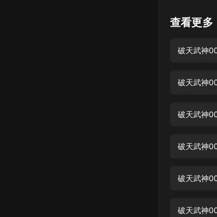
懸疑
查看更多
科幻
破天武神0
好書精講
外語
破天武神0
耽美
認知思維
破天武神0
人文
音樂
破天武神0
粵語
破天武神0
頭條
娛樂
破天武神0