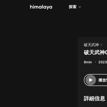
探索
全部
小說
個人成長
破天武神
相聲評書
破天武神
兒童
8min
2023
歷史
情感治愈
播放
健康養生
商業財經
詳細信息
廣播劇