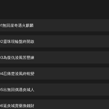
灰姑娘音樂
郭德綱於謙相聲全集
德雲社郭德綱相聲VIP
01無回崖奇遇火麒麟
安全警長啦咘啦哆·假期篇|新篇章加
更|寶寶巴士故事
02靈珠現輪盤終開啟
寶寶巴士
凡人修仙傳|楊洋主演影視原著|薑廣
濤配音多播版本
03為復仇淩風苦歷練
光合積木
04忍痛楚淩風終蛻變
摸金天師【第一季】（紫襟演播）
有聲的紫襟
05出無回偶遇炎城人
無敵六皇子|爆笑穿越|無敵流皇子|安
燃領銜有聲小說
安燃
06返炎城賣藥換錢財