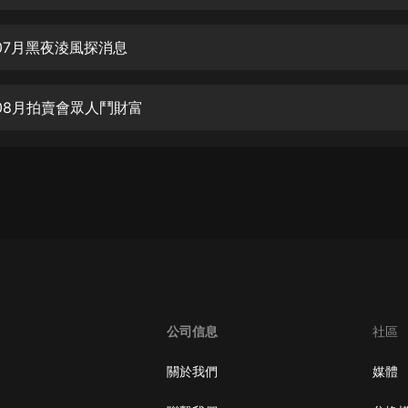
生命科學篇1-2·猴子警長科學探案記|
寶寶巴士科普
寶寶巴士
07月黑夜淩風探消息
【新民間劇場】我的老千江湖｜ 有聲
的紫襟｜ 魔幻千手
08月拍賣會眾人鬥財富
有聲的紫襟
《夜色鋼琴曲》
夜色鋼琴曲趙海洋
太荒吞天訣丨熱血玄幻丨紫襟領銜有
聲劇
有聲的紫襟
嫡女貴嫁 | 一刀蘇蘇團隊制作 | 古言
宮鬥重生爽文 多人有聲劇
公司信息
社區
一刀蘇蘇
中國大案紀實 | 每日一驚案！真實案
關於我們
媒體
件恐怖刑偵尚文
大舌頭尚文