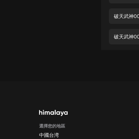
經典名著
人物傳記
破天武神0
電影
生活
破天武神0
英語
日語
課程
少兒教育
二次元
教育培訓
IT科技
選擇您的地區
汽車
中國台湾