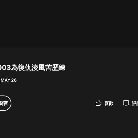
最佳女婿｜都市異能多人有聲劇｜一
種侃侃｜有聲小說
一種侃侃
米小圈上學記:一二三年級 | 暢銷出版
物
003為復仇淩風苦歷練
米小圈
 MAY 26
破壞者聯盟篇1-4季·猴子警長科學探
案記|寶寶巴士
寶寶巴士
聲音
喜歡
評
大奉打更人丨頭陀淵領銜多人有聲
劇|暢聽全集|王鶴棣、田曦薇主演影
視劇原著|賣報小郎君
頭陀淵講故事
總有這樣的歌只想一個人聽