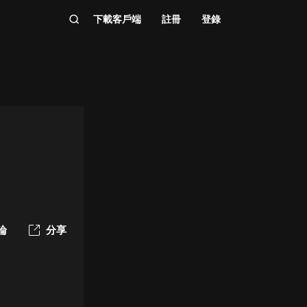
下載客戶端
註冊
登錄
論
分享