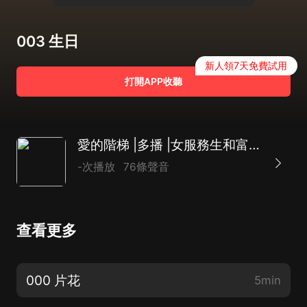
003 生日
新人領7天免費試用
打開APP收聽
愛的階梯 |多播 |女服務生和富二代公子的愛情糾葛
-次播放
76條聲音
查看更多
000 片花
5min