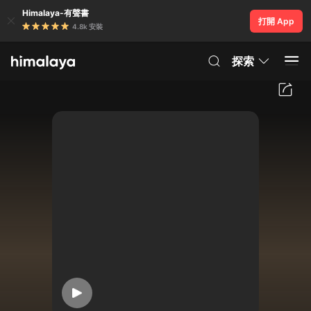
Himalaya-有聲書
打開 App
4.8k 安裝
探索