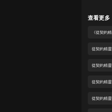
懸疑
查看更多
科幻
好書精講
《從契約精
外語
耽美
認知思維
人文
從契約精靈
音樂
從契約精靈
粵語
頭條
從契約精靈
娛樂