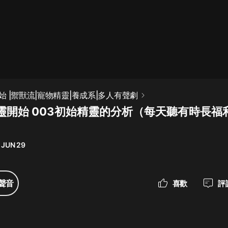
最佳女婿｜都市異能多人有聲劇｜一
種侃侃｜有聲小說
一種侃侃
米小圈上學記:一二三年級 | 暢銷出版
 |禦獸流|寵物精靈|養成系|多人有聲劇
物
靈開始 003初始精靈的分析（每天聽有時長福
米小圈
破壞者聯盟篇1-4季·猴子警長科學探
案記|寶寶巴士
 JUN 29
寶寶巴士
大奉打更人丨頭陀淵領銜多人有聲
聲音
喜歡
評
劇|暢聽全集|王鶴棣、田曦薇主演影
視劇原著|賣報小郎君
頭陀淵講故事
總有這樣的歌只想一個人聽