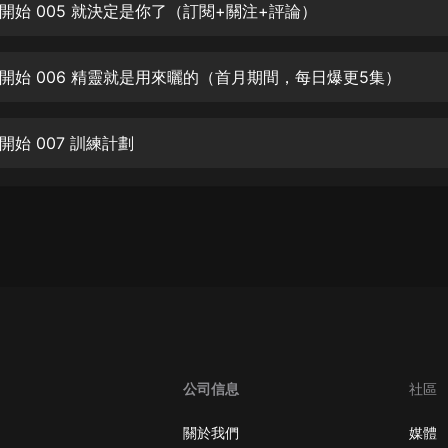
生命科學篇1-2·猴子警長科學探案記|
開始 005 就決定是你了（訂閱+關注+評論）
寶寶巴士科普
寶寶巴士
開始 006 精靈就是用來曬的（首月期間，每日爆更5集）
【新民間劇場】我的老千江湖｜ 有聲
的紫襟｜ 魔幻千手
有聲的紫襟
始 007 訓練計劃
《夜色鋼琴曲》
夜色鋼琴曲趙海洋
太荒吞天訣丨熱血玄幻丨紫襟領銜有
聲劇
有聲的紫襟
嫡女貴嫁 | 一刀蘇蘇團隊制作 | 古言
宮鬥重生爽文 多人有聲劇
一刀蘇蘇
公司信息
社區
中國大案紀實 | 每日一驚案！真實案
件恐怖刑偵尚文
關於我們
媒體
大舌頭尚文