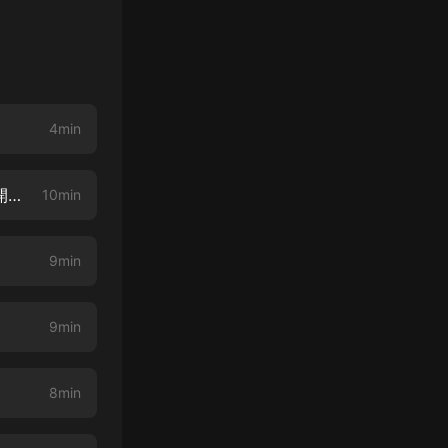
4min
從契約精靈開始 001 這個世界不太對（超級好聽！堅持聽夠20集你就離不開了，哈哈）
10min
9min
9min
8min