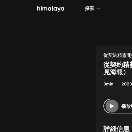
探索
全部
小說
個人成長
從契約精靈開始
相聲評書
從契約精
見海報）
兒童
9min
2023
歷史
情感治愈
播放
健康養生
商業財經
詳細信息
廣播劇