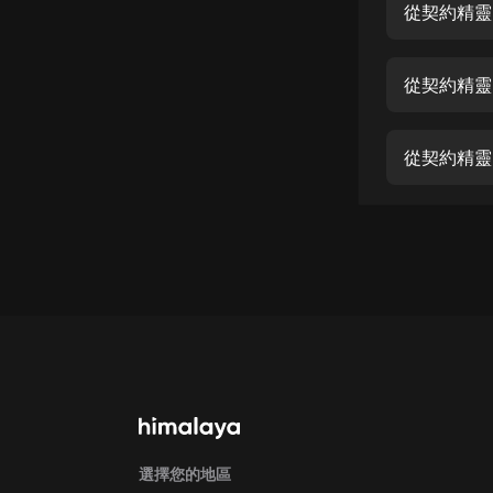
經典名著
從契約精靈
人物傳記
從契約精靈
電影
生活
從契約精靈開
英語
日語
課程
少兒教育
二次元
教育培訓
IT科技
汽車
選擇您的地區