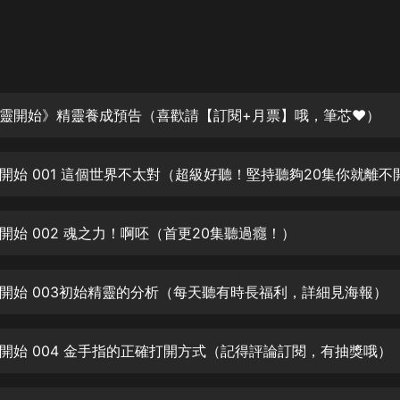
灰姑娘音樂
郭德綱於謙相聲全集
德雲社郭德綱相聲VIP
靈開始》精靈養成預告（喜歡請【訂閱+月票】哦，筆芯❤）
安全警長啦咘啦哆·假期篇|新篇章加
更|寶寶巴士故事
寶寶巴士
凡人修仙傳|楊洋主演影視原著|薑廣
濤配音多播版本
光合積木
開始 002 魂之力！啊呸（首更20集聽過癮！）
摸金天師【第一季】（紫襟演播）
有聲的紫襟
開始 003初始精靈的分析（每天聽有時長福利，詳細見海報）
無敵六皇子|爆笑穿越|無敵流皇子|安
開始 004 金手指的正確打開方式（記得評論訂閱，有抽獎哦）
燃領銜有聲小說
安燃