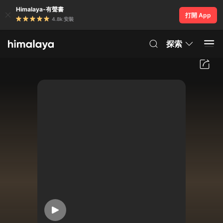
Himalaya-有聲書
打開 App
4.8k 安裝
探索