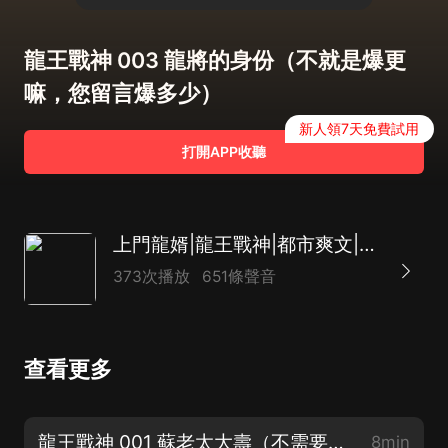
龍王戰神 003 龍將的身份（不就是爆更
嘛，您留言爆多少）
新人領7天免費試用
打開APP收聽
上門龍婿|龍王戰神|都市爽文|兵王|精品多播|秦淮
373次播放
651條聲音
查看更多
龍王戰神 001 蘇老太大壽（不需要片花，不整虛頭八腦的咱就直接上干貨！）
8min