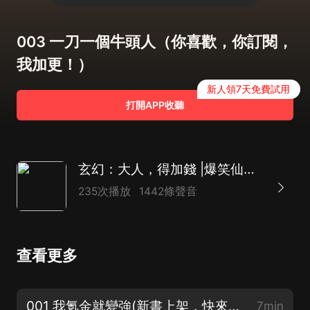
003 一刀一個牛頭人（你喜歡，你訂閱，
我加更！）
新人領7天免費試用
打開APP收聽
玄幻：大人，得加錢 |爆笑仙俠 熱血玄幻 完結爽聽
235次播放
1442條聲音
查看更多
001 我氪金就變強(新書上架，快來圍觀！）
7min