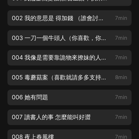
002 我的意思是 得加錢 （誰會討厭錢多呢是吧？嘿嘿）
7min
003 一刀一個牛頭人（你喜歡，你訂閱，我加更！）
7min
004 我像是需要靠詭物來撩妹的人嗎（歡迎各位品鑒啊）
7min
005 毒蘑菇案（喜歡就請多多支持吧！）
8min
006 她有問題
7min
007 讀書人的事 怎麼能叫好澀
7min
008 夜上春風樓
7min