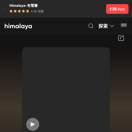
Himalaya-有聲書
打開 App
4.8k 安裝
探索