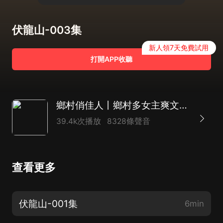
伏龍山-003集
新人領7天免費試用
打開APP收聽
鄉村俏佳人丨鄉村多女主爽文丨鄉野神醫
39.4k次播放
8328條聲音
查看更多
伏龍山-001集
6min