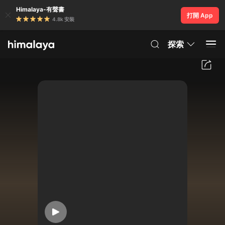
Himalaya-有聲書
打開 App
4.8k 安裝
探索