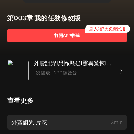
第003章 我的任務修改版
新人領7天免費試用
打開APP收聽
外賣詛咒I恐怖懸疑I靈異驚悚I精品多播
-次播放
290條聲音
查看更多
外賣詛咒 片花
3min