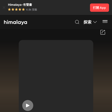
Himalaya-有聲書
打開 App
4.8k 安裝
探索