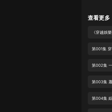
懸疑
查看更多
科幻
好書精講
《穿越娛樂
外語
耽美
第001集
認知思維
人文
第002集
音樂
第003集
粵語
頭條
第004集
娛樂