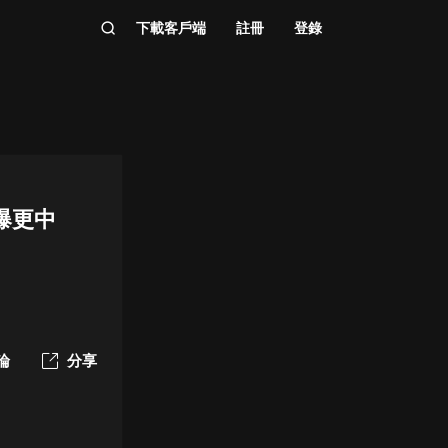
下載客戶端
註冊
登錄
爆更中
論
分享