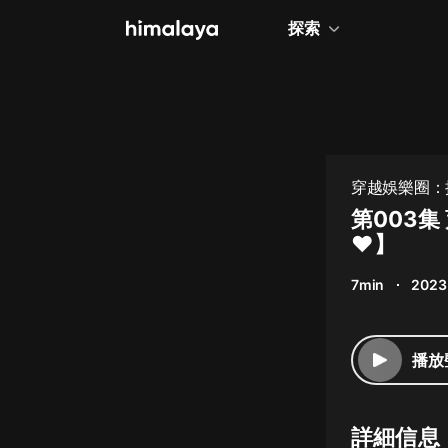
探索
全部
小說
個人成長
穿越娛樂圈：
相聲評書
第003
❤】
兒童
7min
2023
歷史
情感治愈
播放
健康養生
商業財經
詳細信息
廣播劇