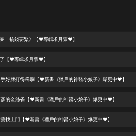
灰姑娘音樂
郭德綱於謙相聲全集
德雲社郭德綱相聲VIP
圈：搞錢要緊》【❤專輯求月票❤】
安全警長啦咘啦哆·假期篇|新篇章加
更|寶寶巴士故事
寶寶巴士
 穿了【❤專輯求月票❤】
凡人修仙傳|楊洋主演影視原著|薑廣
濤配音多播版本
光合積木
 一手好牌打得稀爛【❤新書《獵戶的神醫小娘子》爆更中❤】
摸金天師【第一季】（紫襟演播）
有聲的紫襟
 蕭彥的金絲雀【❤新書《獵戶的神醫小娘子》爆更中❤】
無敵六皇子|爆笑穿越|無敵流皇子|安
 綜藝找上門【❤新書《獵戶的神醫小娘子》爆更中❤】
燃領銜有聲小說
安燃