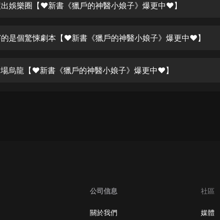
生命科學篇1-2·猴子警長科學探案記|
 滾出娛樂圈【❤新書《獵戶的神醫小娘子》爆更中❤】
寶寶巴士科普
寶寶巴士
 穿的是個驚悚劇本【❤新書《獵戶的神醫小娘子》爆更中❤】
【新民間劇場】我的老千江湖｜ 有聲
的紫襟｜ 魔幻千手
有聲的紫襟
 一場烏龍【❤新書《獵戶的神醫小娘子》爆更中❤】
《夜色鋼琴曲》
夜色鋼琴曲趙海洋
太荒吞天訣丨熱血玄幻丨紫襟領銜有
聲劇
有聲的紫襟
嫡女貴嫁 | 一刀蘇蘇團隊制作 | 古言
宮鬥重生爽文 多人有聲劇
一刀蘇蘇
公司信息
社區
中國大案紀實 | 每日一驚案！真實案
件恐怖刑偵尚文
關於我們
媒體
大舌頭尚文