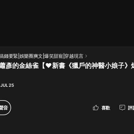
最佳女婿｜都市異能多人有聲劇｜一
種侃侃｜有聲小說
一種侃侃
米小圈上學記:一二三年級 | 暢銷出版
搞錢要緊|娛樂圈爽文|爆笑甜寵|穿越現言
物
集 蕭彥的金絲雀【❤新書《獵戶的神醫小娘子》
米小圈
破壞者聯盟篇1-4季·猴子警長科學探
案記|寶寶巴士
 JUL 25
寶寶巴士
大奉打更人丨頭陀淵領銜多人有聲
聲音
喜歡
評
劇|暢聽全集|王鶴棣、田曦薇主演影
視劇原著|賣報小郎君
頭陀淵講故事
總有這樣的歌只想一個人聽