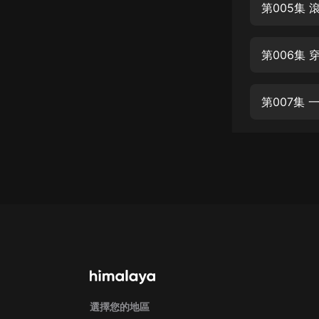
經典名著
第005集
人物傳記
第006集
電影
生活
第007集
英語
日語
課程
少兒教育
二次元
教育培訓
IT科技
汽車
選擇您的地區