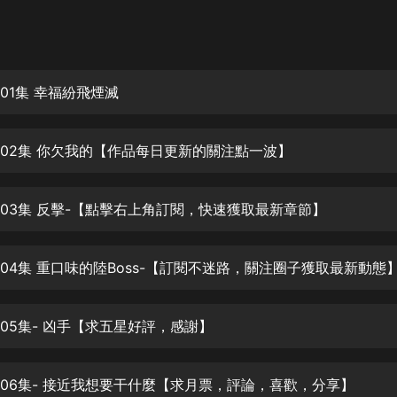
灰姑娘音樂
郭德綱於謙相聲全集
德雲社郭德綱相聲VIP
01集 幸福紛飛煙滅
安全警長啦咘啦哆·假期篇|新篇章加
更|寶寶巴士故事
002集 你欠我的【作品每日更新的關注點一波】
寶寶巴士
凡人修仙傳|楊洋主演影視原著|薑廣
濤配音多播版本
003集 反擊-【點擊右上角訂閱，快速獲取最新章節】
光合積木
004集 重口味的陸Boss-【訂閱不迷路，關注圈子獲取最新動態
摸金天師【第一季】（紫襟演播）
有聲的紫襟
005集- 凶手【求五星好評，感謝】
無敵六皇子|爆笑穿越|無敵流皇子|安
燃領銜有聲小說
安燃
006集- 接近我想要干什麼【求月票，評論，喜歡，分享】