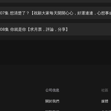
生命科學篇1-2·猴子警長科學探案記|
寶寶巴士科普
寶寶巴士
007集 想清楚了？【祝願大家每天開開心心，好運連連，心想事
【新民間劇場】我的老千江湖｜ 有聲
的紫襟｜ 魔幻千手
008集 你就是你【求月票，評論，分享】
有聲的紫襟
《夜色鋼琴曲》
夜色鋼琴曲趙海洋
太荒吞天訣丨熱血玄幻丨紫襟領銜有
聲劇
有聲的紫襟
嫡女貴嫁 | 一刀蘇蘇團隊制作 | 古言
宮鬥重生爽文 多人有聲劇
公司信息
社區
一刀蘇蘇
中國大案紀實 | 每日一驚案！真實案
關於我們
媒體
件恐怖刑偵尚文
大舌頭尚文