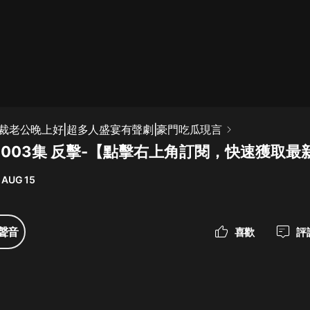
最佳女婿｜都市異能多人有聲劇｜一
種侃侃｜有聲小說
一種侃侃
米小圈上學記:一二三年級 | 暢銷出版
裁老公晚上好|超多人盛宴有聲劇|豪門吃瓜現言
物
-003集 反擊-【點擊右上角訂閱，快速獲取最
米小圈
 AUG 15
破壞者聯盟篇1-4季·猴子警長科學探
案記|寶寶巴士
寶寶巴士
聲音
喜歡
評
大奉打更人丨頭陀淵領銜多人有聲
劇|暢聽全集|王鶴棣、田曦薇主演影
視劇原著|賣報小郎君
頭陀淵講故事
總有這樣的歌只想一個人聽