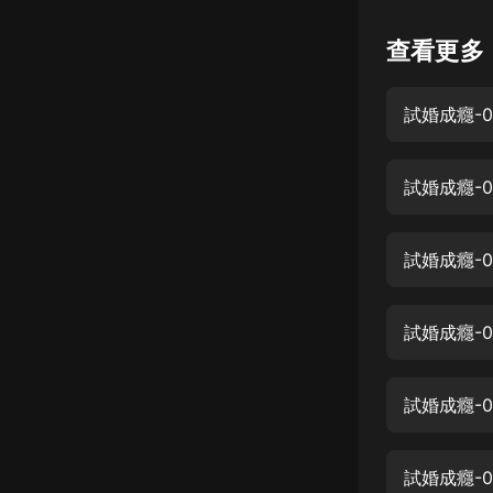
懸疑
查看更多
科幻
試婚成癮-0
好書精講
外語
試婚成癮-
耽美
認知思維
試婚成癮-
人文
音樂
試婚成癮-
粵語
試婚成癮-
頭條
娛樂
試婚成癮-