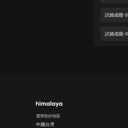
經典名著
人物傳記
試婚成癮-
電影
生活
試婚成癮-
英語
日語
課程
少兒教育
二次元
教育培訓
IT科技
選擇您的地區
汽車
中國台湾