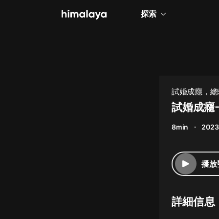
探索
全部
小說
個人成長
試婚成癮，總
相聲評書
試婚成癮
兒童
8min
2023
歷史
情感治愈
播放
健康養生
商業財經
詳細信息
廣播劇