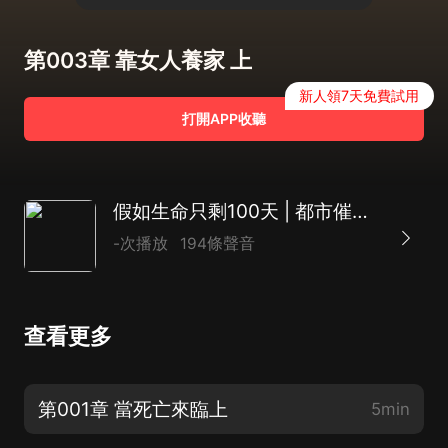
第003章 靠女人養家 上
新人領7天免費試用
打開APP收聽
假如生命只剩100天 | 都市催淚 |現代言情 |AI多播
-次播放
194條聲音
查看更多
第001章 當死亡來臨上
5min