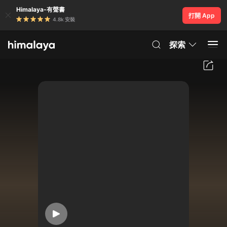
Himalaya-有聲書
打開 App
4.8k 安裝
探索