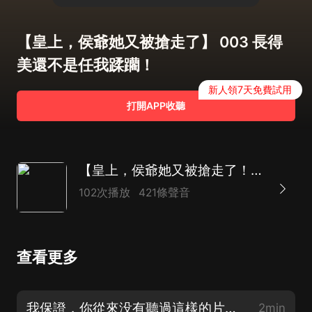
【皇上，侯爺她又被搶走了】 003 長得
美還不是任我蹂躪！
新人領7天免費試用
打開APP收聽
【皇上，侯爺她又被搶走了！】爆笑|宮鬥權謀|青梅竹馬
102次播放
421條聲音
查看更多
我保證，你從來没有聽過這樣的片花！
2min