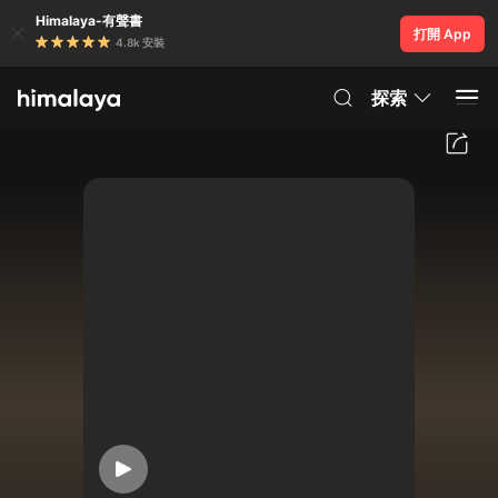
Himalaya-有聲書
打開 App
4.8k 安裝
探索