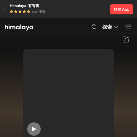
Himalaya-有聲書
打開 App
4.8k 安裝
探索