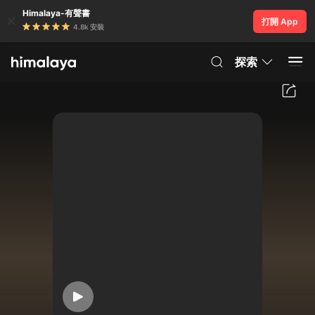
Himalaya-有聲書
打開 App
4.8k 安裝
探索