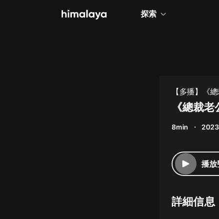
探索
全部
小說
個人成長
【多播】《總
相聲評書
《總裁老
兒童
8min
2023
歷史
情感治愈
播放
健康養生
商業財經
詳細信息
廣播劇