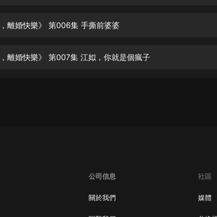
生命科學篇1-2·猴子警長科學探案記|
寶寶巴士科普
寶寶巴士
，離婚快樂》 第006集 手撕前婆婆
【新民間劇場】我的老千江湖｜ 有聲
的紫襟｜ 魔幻千手
，離婚快樂》 第007集 江姒，你就是個瘋子
有聲的紫襟
《夜色鋼琴曲》
夜色鋼琴曲趙海洋
太荒吞天訣丨熱血玄幻丨紫襟領銜有
聲劇
有聲的紫襟
嫡女貴嫁 | 一刀蘇蘇團隊制作 | 古言
宮鬥重生爽文 多人有聲劇
公司信息
社區
一刀蘇蘇
中國大案紀實 | 每日一驚案！真實案
關於我們
媒體
件恐怖刑偵尚文
大舌頭尚文