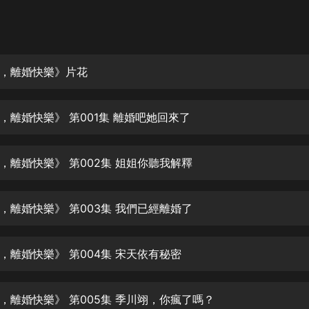
灰姑娘音樂
郭德綱於謙相聲全集
德雲社郭德綱相聲VIP
，離婚快樂》片花
安全警長啦咘啦哆·假期篇|新篇章加
更|寶寶巴士故事
，離婚快樂》 第001集 離婚吧她回來了
寶寶巴士
凡人修仙傳|楊洋主演影視原著|薑廣
濤配音多播版本
，離婚快樂》 第002集 姐姐你聽我解釋
光合積木
，離婚快樂》 第003集 我們已經離婚了
摸金天師【第一季】（紫襟演播）
有聲的紫襟
，離婚快樂》 第004集 宋天依有秘密
無敵六皇子|爆笑穿越|無敵流皇子|安
燃領銜有聲小說
安燃
，離婚快樂》 第005集 季川翊，你瘋了嗎？