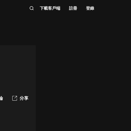
下載客戶端
註冊
登錄
論
分享