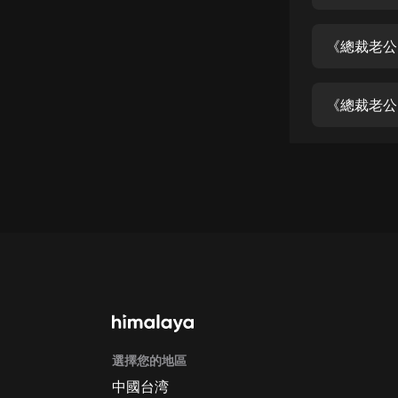
經典名著
人物傳記
《總裁老公
電影
生活
《總裁老公
英語
日語
課程
少兒教育
二次元
教育培訓
IT科技
選擇您的地區
汽車
中國台湾