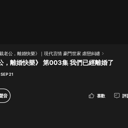
最佳女婿｜都市異能多人有聲劇｜一
種侃侃｜有聲小說
一種侃侃
米小圈上學記:一二三年級 | 暢銷出版
裁老公，離婚快樂》｜現代言情 豪門世家 虐戀糾纏
物
公，離婚快樂》 第003集 我們已經離婚了
米小圈
 SEP 21
破壞者聯盟篇1-4季·猴子警長科學探
案記|寶寶巴士
寶寶巴士
聲音
喜歡
評
大奉打更人丨頭陀淵領銜多人有聲
劇|暢聽全集|王鶴棣、田曦薇主演影
視劇原著|賣報小郎君
頭陀淵講故事
總有這樣的歌只想一個人聽