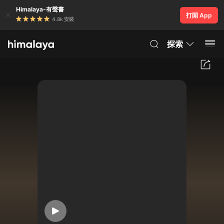
Himalaya-有聲書
打開 App
4.8k 安裝
探索