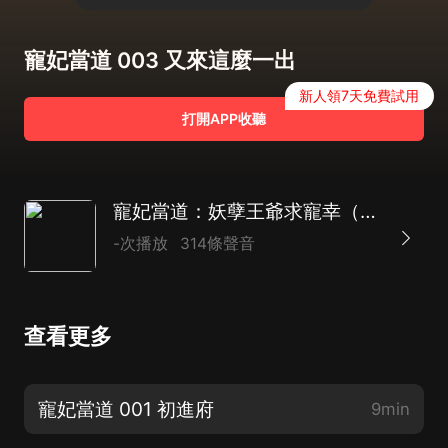
寵妃當道 003 又來這麼一出
新人領7天免費試用
打開APP收聽
寵妃當道：妖孽王爺求寵幸（慢播版）
-次播放
314條聲音
查看更多
寵妃當道 001 初進府
9min