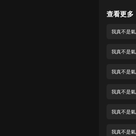
懸疑
查看更多
科幻
我真不是氣
好書精講
外語
我真不是氣
耽美
認知思維
我真不是氣
人文
音樂
我真不是氣運
粵語
我真不是氣
頭條
娛樂
我真不是氣