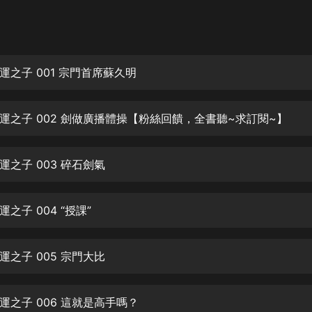
灰姑娘音樂
郭德綱於謙相聲全集
德雲社郭德綱相聲VIP
運之子 001 宗門首席蘇久明
安全警長啦咘啦哆·假期篇|新篇章加
更|寶寶巴士故事
運之子 002 劍做廣播體操【粉絲回饋，全書聽~求訂閱~】
寶寶巴士
凡人修仙傳|楊洋主演影視原著|薑廣
濤配音多播版本
運之子 003 碎石劍氣
光合積木
之子 004 “授課”
摸金天師【第一季】（紫襟演播）
有聲的紫襟
運之子 005 宗門大比
無敵六皇子|爆笑穿越|無敵流皇子|安
燃領銜有聲小說
安燃
運之子 006 這就是高手嗎？