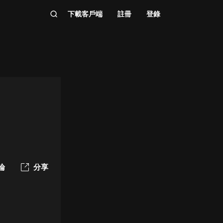
下載客戶端
註冊
登錄
論
分享