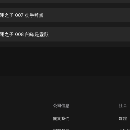
生命科學篇1-2·猴子警長科學探案記|
寶寶巴士科普
寶寶巴士
運之子 007 徒手孵蛋
【新民間劇場】我的老千江湖｜ 有聲
的紫襟｜ 魔幻千手
運之子 008 的確是靈獸
有聲的紫襟
《夜色鋼琴曲》
夜色鋼琴曲趙海洋
太荒吞天訣丨熱血玄幻丨紫襟領銜有
聲劇
有聲的紫襟
嫡女貴嫁 | 一刀蘇蘇團隊制作 | 古言
宮鬥重生爽文 多人有聲劇
公司信息
社區
一刀蘇蘇
中國大案紀實 | 每日一驚案！真實案
關於我們
媒體
件恐怖刑偵尚文
大舌頭尚文