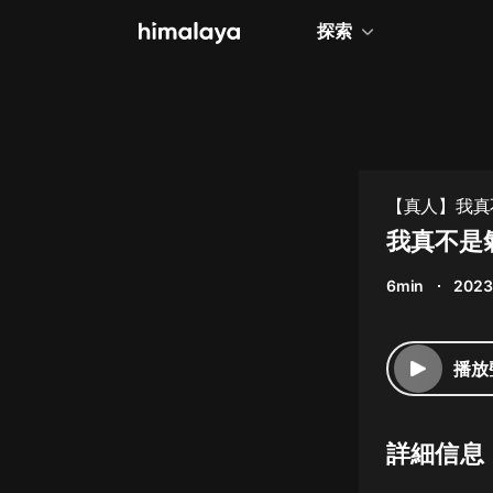
探索
全部
小說
個人成長
【真人】我真不
相聲評書
我真不是氣
兒童
6min
2023
歷史
情感治愈
播放
健康養生
商業財經
詳細信息
廣播劇