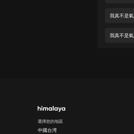
經典名著
人物傳記
我真不是氣
電影
生活
我真不是氣
英語
日語
課程
少兒教育
二次元
教育培訓
IT科技
選擇您的地區
汽車
中國台湾