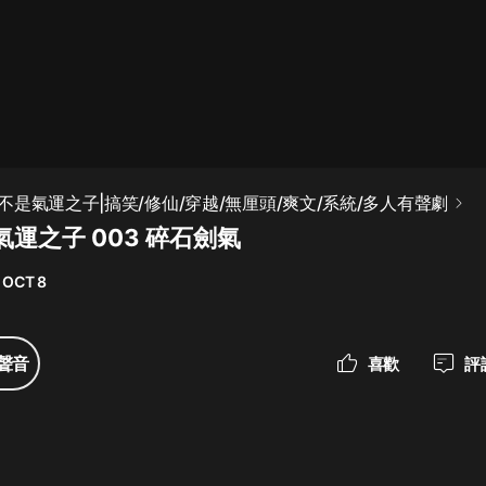
最佳女婿｜都市異能多人有聲劇｜一
種侃侃｜有聲小說
一種侃侃
米小圈上學記:一二三年級 | 暢銷出版
是氣運之子|搞笑/修仙/穿越/無厘頭/爽文/系統/多人有聲劇
物
運之子 003 碎石劍氣
米小圈
 OCT 8
破壞者聯盟篇1-4季·猴子警長科學探
案記|寶寶巴士
寶寶巴士
聲音
喜歡
評
大奉打更人丨頭陀淵領銜多人有聲
劇|暢聽全集|王鶴棣、田曦薇主演影
視劇原著|賣報小郎君
頭陀淵講故事
總有這樣的歌只想一個人聽