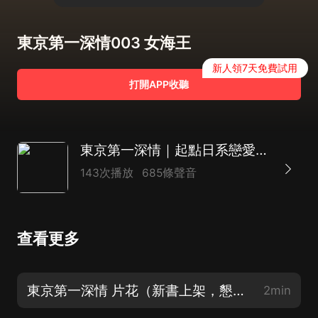
東京第一深情003 女海王
新人領7天免費試用
打開APP收聽
東京第一深情｜起點日系戀愛輕小說霸榜作品｜多播多女主
143次播放
685條聲音
查看更多
東京第一深情 片花（新書上架，懇請訂閱！）
2min