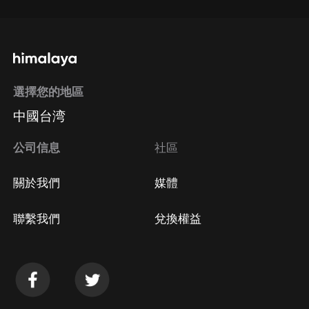
選擇您的地區
中國台湾
公司信息
社區
關於我們
媒體
聯繫我們
兌換權益