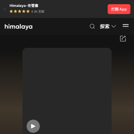
Himalaya-有聲書
打開 App
4.8k 安裝
探索