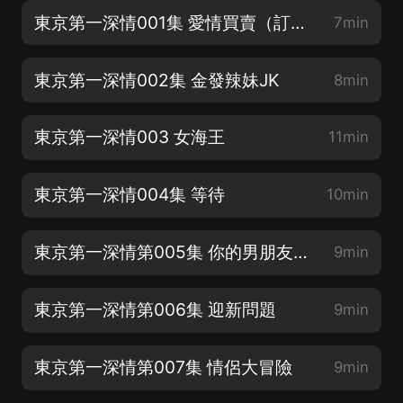
東京第一深情001集 愛情買賣（訂閱，月票滿百加更）
7min
東京第一深情002集 金發辣妹JK
8min
東京第一深情003 女海王
11min
東京第一深情004集 等待
10min
東京第一深情第005集 你的男朋友多大
9min
東京第一深情第006集 迎新問題
9min
東京第一深情第007集 情侶大冒險
9min