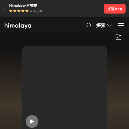
Himalaya-有聲書
打開 App
4.8k 安裝
探索