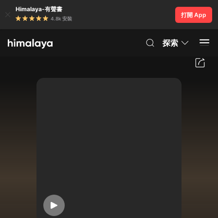
Himalaya-有聲書
打開 App
4.8k 安裝
探索