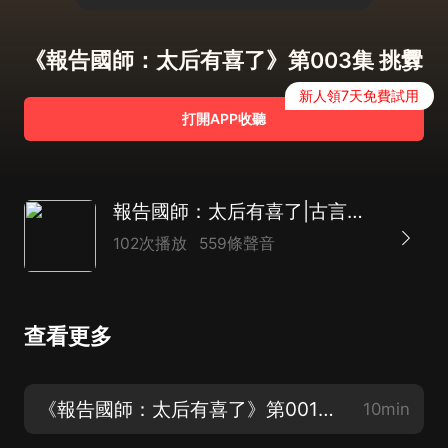
《報告國師：太后有喜了》第003集 挑釁
新人領7天免費試用
打開APP收聽
報告國師：太后有喜了|古言穿越|宮鬥虐渣|萌寶甜寵|歡脫多播
102次播放
559條聲音
查看更多
《報告國師：太后有喜了》第001集 太后洪福齊天（歡迎訂閱感謝關注點讚轉發投月票）
10min