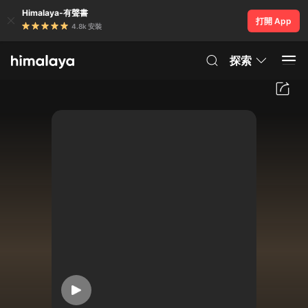
Himalaya-有聲書
打開 App
4.8k 安裝
探索