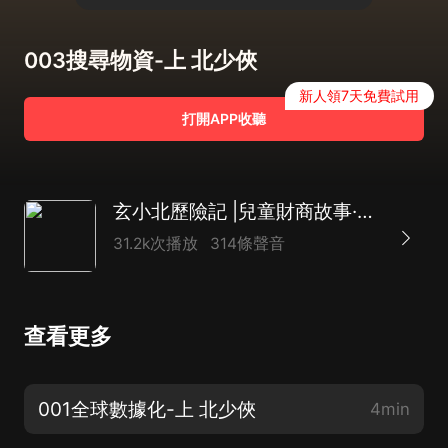
003搜尋物資-上 北少俠
新人領7天免費試用
打開APP收聽
玄小北歷險記 |兒童財商故事·北少俠MC
31.2k次播放
314條聲音
查看更多
001全球數據化-上 北少俠
4min