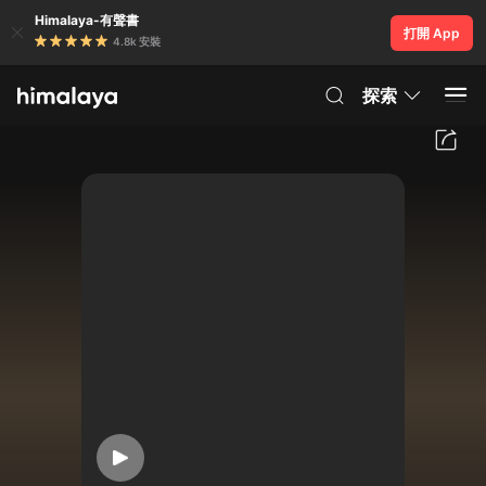
Himalaya-有聲書
打開 App
4.8k 安裝
探索