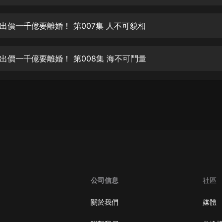
生命科學篇1-2·猴子警長科學探案記|
寶寶巴士科普
寶寶巴士
出價一千億要離婚！ 第007集 人不可貌相
【新民間劇場】我的老千江湖｜ 有聲
的紫襟｜ 魔幻千手
出價一千億要離婚！ 第008集 海不可鬥量
有聲的紫襟
《夜色鋼琴曲》
夜色鋼琴曲趙海洋
太荒吞天訣丨熱血玄幻丨紫襟領銜有
聲劇
有聲的紫襟
嫡女貴嫁 | 一刀蘇蘇團隊制作 | 古言
宮鬥重生爽文 多人有聲劇
公司信息
社區
一刀蘇蘇
中國大案紀實 | 每日一驚案！真實案
關於我們
媒體
件恐怖刑偵尚文
大舌頭尚文