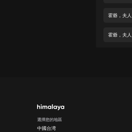
經典名著
人物傳記
霍爺，夫人
電影
生活
霍爺，夫人
英語
日語
課程
少兒教育
二次元
教育培訓
IT科技
選擇您的地區
汽車
中國台湾