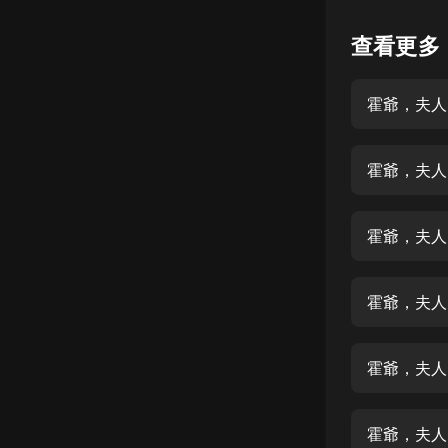
懸疑
查看更多
科幻
霍爺，夫人
好書精講
外語
霍爺，夫人
耽美
認知思維
霍爺，夫人
人文
音樂
霍爺，夫人
粵語
霍爺，夫人
頭條
娛樂
霍爺，夫人