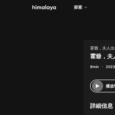
探索
全部
小說
個人成長
霍爺，夫人出
相聲評書
霍爺，夫
兒童
8min
2023
歷史
情感治愈
播放
健康養生
商業財經
詳細信息
廣播劇