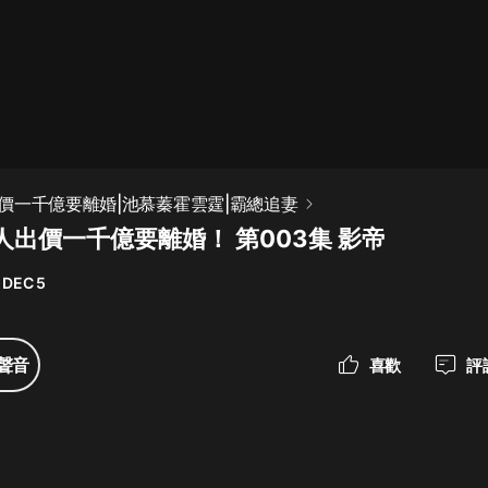
最佳女婿｜都市異能多人有聲劇｜一
種侃侃｜有聲小說
一種侃侃
米小圈上學記:一二三年級 | 暢銷出版
價一千億要離婚|池慕蓁霍雲霆|霸總追妻
物
人出價一千億要離婚！ 第003集 影帝
米小圈
 DEC 5
破壞者聯盟篇1-4季·猴子警長科學探
案記|寶寶巴士
寶寶巴士
聲音
喜歡
評
大奉打更人丨頭陀淵領銜多人有聲
劇|暢聽全集|王鶴棣、田曦薇主演影
視劇原著|賣報小郎君
頭陀淵講故事
總有這樣的歌只想一個人聽