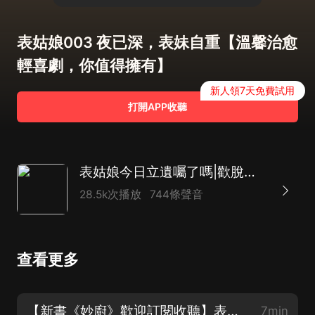
表姑娘003 夜已深，表妹自重【溫馨治愈
輕喜劇，你值得擁有】
新人領7天免費試用
打開APP收聽
表姑娘今日立遺囑了嗎|歡脫治愈重生甜寵|奧利奧x二浮|溫輕|多人有聲劇
28.5k次播放
744條聲音
查看更多
【新書《妙廚》歡迎訂閱收聽】表姑娘001 姑娘是病糊塗了
7min