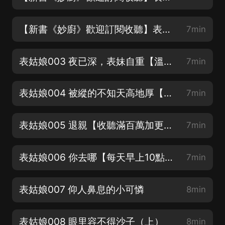
【新書《妙廚》歡迎訂閱收聽】表姑娘002 她又能求誰？
7min
表姑娘003 夜已深，表妹自重【溫馨治愈輕喜劇，你值得擁有】
7min
表姑娘004 被縱的不知天高地厚【每天3集更新】
7min
表姑娘005 退親【收聽滿百萬加更❤】
7min
表姑娘006 你去哪【每天早上10點準時更新】
7min
表姑娘007 仰人鼻息的小可憐
8min
表姑娘008 眼里容不得沙子（上）
8min