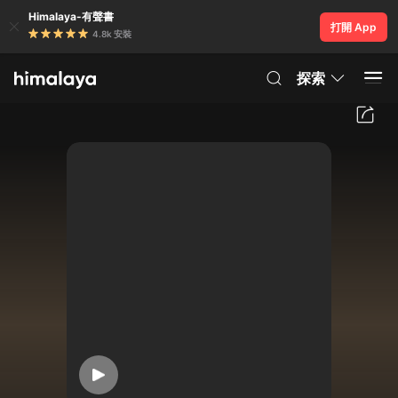
Himalaya-有聲書
打開 App
4.8k 安裝
探索