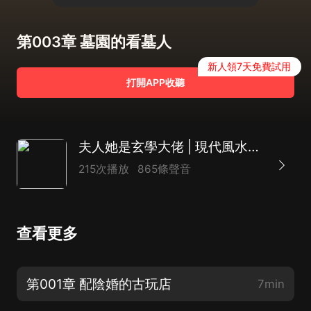
第003章 墓園的看墓人
新人領7天免費試用
打開APP收聽
夫人她是玄學大佬 | 現代風水靈異 | 大女主 | AI多播
215次播放
865條聲音
查看更多
第001章 配陰婚的古玩店
7min