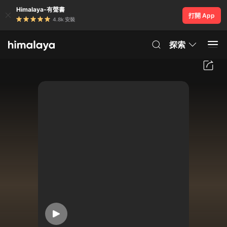
Himalaya-有聲書
打開 App
4.8k 安裝
探索