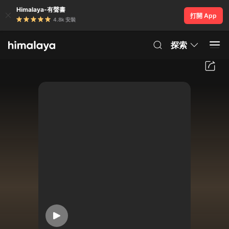
Himalaya-有聲書
打開 App
4.8k 安裝
探索