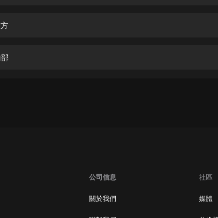
生命科學篇1-2·猴子警長科學探案記|
寶寶巴士科普
寶寶巴士
敵方
【新民間劇場】我的老千江湖｜ 有聲
的紫襟｜ 魔幻千手
內部
有聲的紫襟
《夜色鋼琴曲》
夜色鋼琴曲趙海洋
太荒吞天訣丨熱血玄幻丨紫襟領銜有
聲劇
有聲的紫襟
嫡女貴嫁 | 一刀蘇蘇團隊制作 | 古言
宮鬥重生爽文 多人有聲劇
公司信息
社區
一刀蘇蘇
中國大案紀實 | 每日一驚案！真實案
關於我們
媒體
件恐怖刑偵尚文
大舌頭尚文