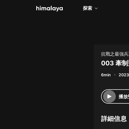
探索
全部
小說
個人成長
抗戰之最強兵
相聲評書
003 牽
兒童
6min
2023
歷史
情感治愈
播放
健康養生
商業財經
詳細信息
廣播劇