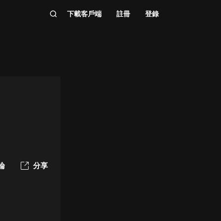
下載客戶端
註冊
登錄
論
分享