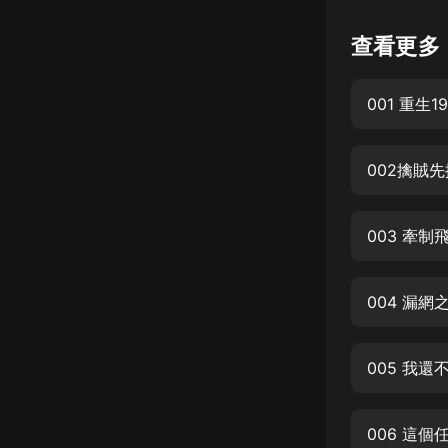
懸疑
查看更多
科幻
001 重生19
好書精講
外語
002擒賊
耽美
認知思維
003 牽制
人文
音樂
004 漏網
粵語
005 我還
頭條
娛樂
006 這