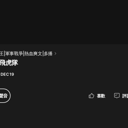
最佳女婿｜都市異能多人有聲劇｜一
種侃侃｜有聲小說
一種侃侃
米小圈上學記:一二三年級 | 暢銷出版
王|軍事戰爭|熱血爽文|多播
物
制飛虎隊
米小圈
 DEC 19
破壞者聯盟篇1-4季·猴子警長科學探
案記|寶寶巴士
寶寶巴士
聲音
喜歡
評
大奉打更人丨頭陀淵領銜多人有聲
劇|暢聽全集|王鶴棣、田曦薇主演影
視劇原著|賣報小郎君
頭陀淵講故事
總有這樣的歌只想一個人聽