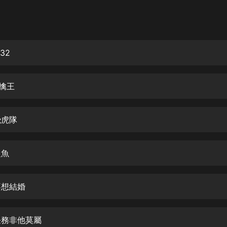
灰姑娘音樂
郭德綱於謙相聲全集
德雲社郭德綱相聲VIP
32
安全警長啦咘啦哆·假期篇|新篇章加
更|寶寶巴士故事
先擒王
寶寶巴士
凡人修仙傳|楊洋主演影視原著|薑廣
濤配音多播版本
飛虎隊
光合積木
之魚
摸金天師【第一季】（紫襟演播）
有聲的紫襟
不想結婚
無敵六皇子|爆笑穿越|無敵流皇子|安
燃領銜有聲小說
安燃
個任務非他莫屬