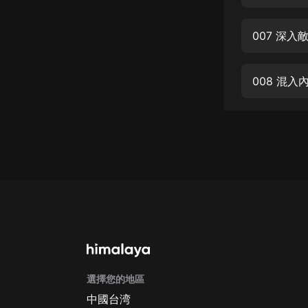
經典名著
人物傳記
007 深入
電影
生活
008 混入
英語
日語
課程
少兒教育
二次元
教育培訓
IT科技
選擇您的地區
汽車
中國台湾