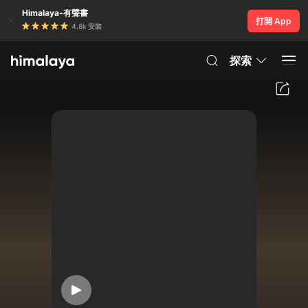
Himalaya-有聲書
打開 App
4.8k 安裝
探索