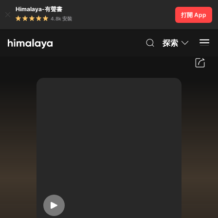
Himalaya-有聲書
打開 App
4.8k 安裝
探索