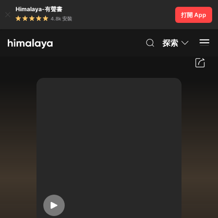
Himalaya-有聲書
打開 App
4.8k 安裝
探索