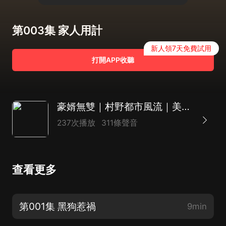
第003集 家人用計
新人領7天免費試用
打開APP收聽
豪婿無雙｜村野都市風流｜美女如雲
237次播放
311條聲音
查看更多
第001集 黑狗惹禍
9min