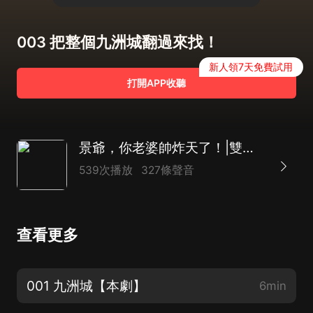
003 把整個九洲城翻過來找！
新人領7天免費試用
打開APP收聽
景爺，你老婆帥炸天了！|雙強復仇虐渣|真人多播
539次播放
327條聲音
查看更多
001 九洲城【本劇】
6min