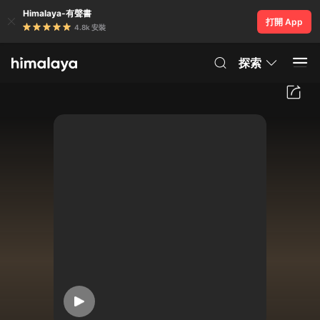
Himalaya-有聲書
打開 App
4.8k 安裝
探索