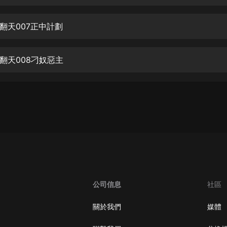
生命科學篇1-2·猴子警長科學探案記|
寶寶巴士科普
寶寶巴士
翻天007正中計劃
【新民間劇場】我的老千江湖｜ 有聲
的紫襟｜ 魔幻千手
翻天008刁奴惡主
有聲的紫襟
《夜色鋼琴曲》
夜色鋼琴曲趙海洋
太荒吞天訣丨熱血玄幻丨紫襟領銜有
聲劇
有聲的紫襟
嫡女貴嫁 | 一刀蘇蘇團隊制作 | 古言
宮鬥重生爽文 多人有聲劇
公司信息
社區
一刀蘇蘇
中國大案紀實 | 每日一驚案！真實案
關於我們
媒體
件恐怖刑偵尚文
大舌頭尚文