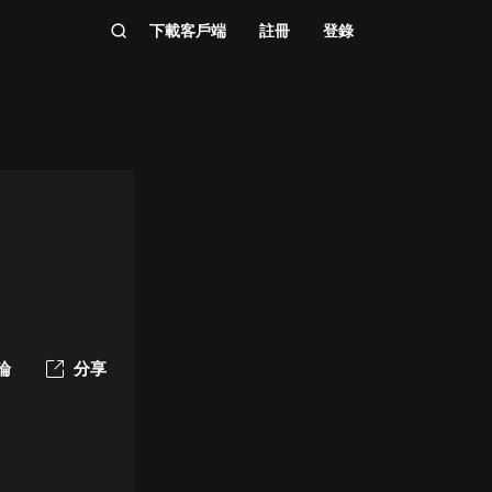
下載客戶端
註冊
登錄
論
分享