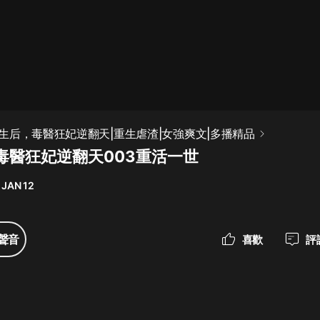
最佳女婿｜都市異能多人有聲劇｜一
種侃侃｜有聲小說
一種侃侃
米小圈上學記:一二三年級 | 暢銷出版
生后，毒醫狂妃逆翻天|重生虐渣|女強爽文|多播精品
物
毒醫狂妃逆翻天003重活一世
米小圈
 JAN 12
破壞者聯盟篇1-4季·猴子警長科學探
案記|寶寶巴士
寶寶巴士
聲音
喜歡
評
大奉打更人丨頭陀淵領銜多人有聲
劇|暢聽全集|王鶴棣、田曦薇主演影
視劇原著|賣報小郎君
頭陀淵講故事
總有這樣的歌只想一個人聽