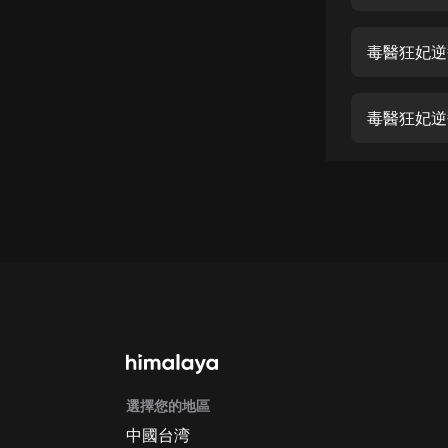
經典名著
人物傳記
毒醫狂妃逆
電影
生活
毒醫狂妃逆
英語
日語
課程
少兒教育
二次元
教育培訓
IT科技
選擇您的地區
汽車
中國台湾