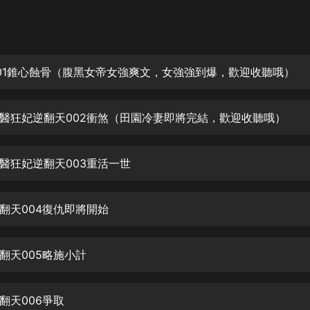
灰姑娘音樂
郭德綱於謙相聲全集
德雲社郭德綱相聲VIP
01錐心蝕骨（腹黑女帝女強爽文，女強強到爆，歡迎收聽哦）
安全警長啦咘啦哆·假期篇|新篇章加
更|寶寶巴士故事
醫狂妃逆翻天002衝煞（田園冷妻即將完結，歡迎收聽哦）
寶寶巴士
凡人修仙傳|楊洋主演影視原著|薑廣
濤配音多播版本
醫狂妃逆翻天003重活一世
光合積木
翻天004復仇即將開始
摸金天師【第一季】（紫襟演播）
有聲的紫襟
翻天005略施小計
無敵六皇子|爆笑穿越|無敵流皇子|安
燃領銜有聲小說
安燃
翻天006爭取