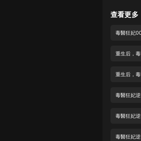
懸疑
查看更多
科幻
毒醫狂妃0
好書精講
外語
重生后，毒
耽美
認知思維
重生后，毒
人文
音樂
毒醫狂妃逆
粵語
毒醫狂妃逆
頭條
娛樂
毒醫狂妃逆