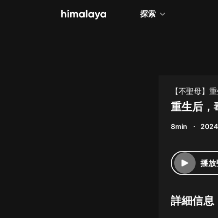
探索
全部
小說
個人成長
【不聖母】重
相聲評書
重生后，
兒童
8min
2024
歷史
情感治愈
播放
健康養生
商業財經
詳細信息
廣播劇