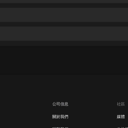
生命科學篇1-2·猴子警長科學探案記|
寶寶巴士科普
寶寶巴士
【新民間劇場】我的老千江湖｜ 有聲
的紫襟｜ 魔幻千手
有聲的紫襟
《夜色鋼琴曲》
夜色鋼琴曲趙海洋
太荒吞天訣丨熱血玄幻丨紫襟領銜有
聲劇
有聲的紫襟
嫡女貴嫁 | 一刀蘇蘇團隊制作 | 古言
宮鬥重生爽文 多人有聲劇
公司信息
社區
一刀蘇蘇
中國大案紀實 | 每日一驚案！真實案
關於我們
媒體
件恐怖刑偵尚文
大舌頭尚文