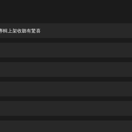
灰姑娘音樂
郭德綱於謙相聲全集
德雲社郭德綱相聲VIP
新專輯上架收聽有驚喜
安全警長啦咘啦哆·假期篇|新篇章加
更|寶寶巴士故事
寶寶巴士
凡人修仙傳|楊洋主演影視原著|薑廣
濤配音多播版本
光合積木
摸金天師【第一季】（紫襟演播）
有聲的紫襟
無敵六皇子|爆笑穿越|無敵流皇子|安
燃領銜有聲小說
安燃