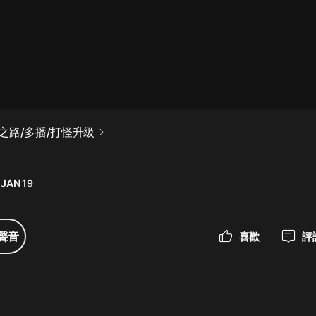
最佳女婿｜都市異能多人有聲劇｜一
種侃侃｜有聲小說
一種侃侃
米小圈上學記:一二三年級 | 暢銷出版
之路/多播/打怪升級
物
米小圈
 JAN 19
破壞者聯盟篇1-4季·猴子警長科學探
案記|寶寶巴士
寶寶巴士
聲音
喜歡
評
大奉打更人丨頭陀淵領銜多人有聲
劇|暢聽全集|王鶴棣、田曦薇主演影
視劇原著|賣報小郎君
頭陀淵講故事
總有這樣的歌只想一個人聽