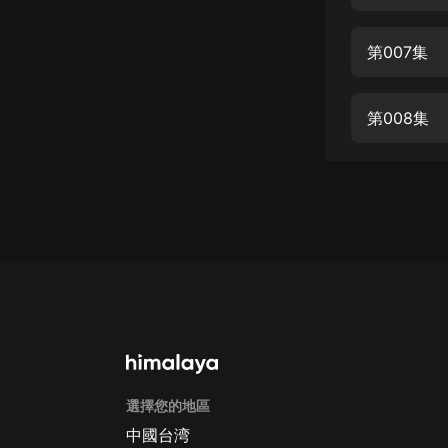
經典名著
人物傳記
第007集
電影
生活
第008集
英語
日語
課程
少兒教育
二次元
教育培訓
IT科技
選擇您的地區
汽車
中國台湾