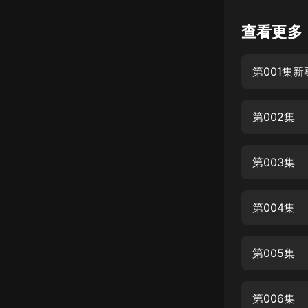
懸疑
查看更多
科幻
第001集
好書精講
外語
第002集
耽美
認知思維
第003集
人文
音樂
第004集
粵語
第005集
頭條
娛樂
第006集