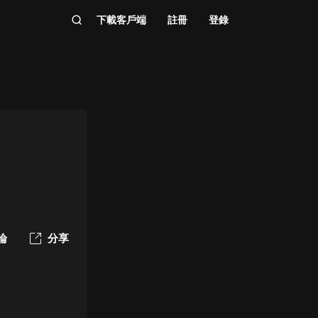
下載客戶端
註冊
登錄
論
分享