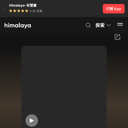
Himalaya-有聲書
打開 App
4.8k 安裝
探索