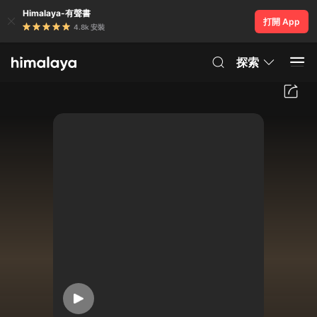
Himalaya-有聲書
打開 App
4.8k 安裝
探索