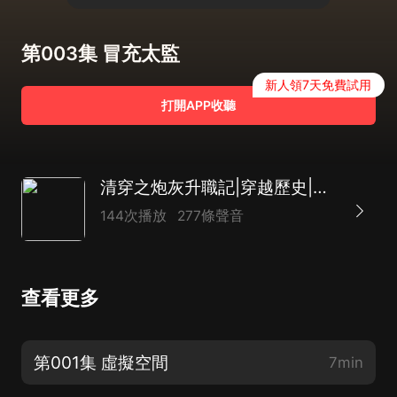
第003集 冒充太監
新人領7天免費試用
打開APP收聽
清穿之炮灰升職記|穿越歷史|大清|逆襲
144次播放
277條聲音
查看更多
第001集 虛擬空間
7min