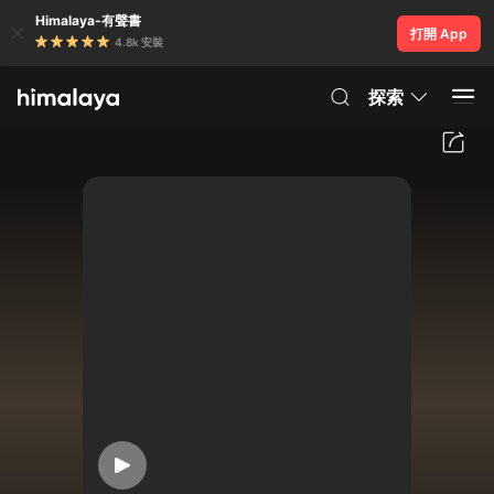
Himalaya-有聲書
打開 App
4.8k 安裝
探索