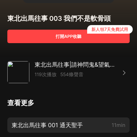
東北出馬往事 003 我們不是軟骨頭
新人領7天免費試用
打開APP收聽
東北出馬往事|請神問鬼&望氣秘法|尖兒領銜/監制|VIP精品多人有聲劇
119次播放
554條聲音
查看更多
東北出馬往事 001 通天聖手
11min