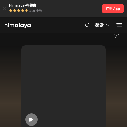
Himalaya-有聲書
打開 App
4.8k 安裝
探索