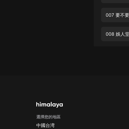
經典名著
人物傳記
007 要不
電影
生活
008 娛人
英語
日語
課程
少兒教育
二次元
教育培訓
IT科技
選擇您的地區
汽車
中國台湾