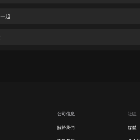
生命科學篇1-2·猴子警長科學探案記|
寶寶巴士科普
寶寶巴士
要一起
【新民間劇場】我的老千江湖｜ 有聲
的紫襟｜ 魔幻千手
堂
有聲的紫襟
《夜色鋼琴曲》
夜色鋼琴曲趙海洋
太荒吞天訣丨熱血玄幻丨紫襟領銜有
聲劇
有聲的紫襟
嫡女貴嫁 | 一刀蘇蘇團隊制作 | 古言
宮鬥重生爽文 多人有聲劇
公司信息
社區
一刀蘇蘇
中國大案紀實 | 每日一驚案！真實案
關於我們
媒體
件恐怖刑偵尚文
大舌頭尚文