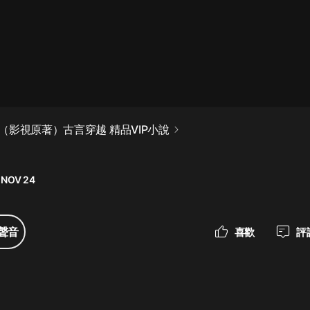
最佳女婿｜都市異能多人有聲劇｜一
種侃侃｜有聲小說
一種侃侃
米小圈上學記:一二三年級 | 暢銷出版
（影視原著）古言穿越 精品VIP小說
物
米小圈
 NOV 24
破壞者聯盟篇1-4季·猴子警長科學探
案記|寶寶巴士
寶寶巴士
聲音
喜歡
評
大奉打更人丨頭陀淵領銜多人有聲
劇|暢聽全集|王鶴棣、田曦薇主演影
視劇原著|賣報小郎君
頭陀淵講故事
總有這樣的歌只想一個人聽