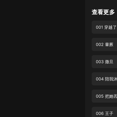
懸疑
查看更多
科幻
001 穿越了
好書精講
外語
002 暈厥
耽美
認知思維
003 撒旦
人文
音樂
004 陪我
粵語
005 把她
頭條
娛樂
006 王子