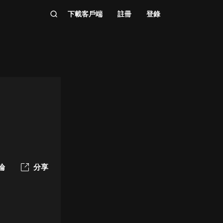
下載客戶端
註冊
登錄
論
分享