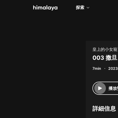
探索
全部
小說
個人成長
皇上的小女寵
相聲評書
003 撒旦
兒童
7min
2023
歷史
情感治愈
播放
健康養生
商業財經
詳細信息
廣播劇