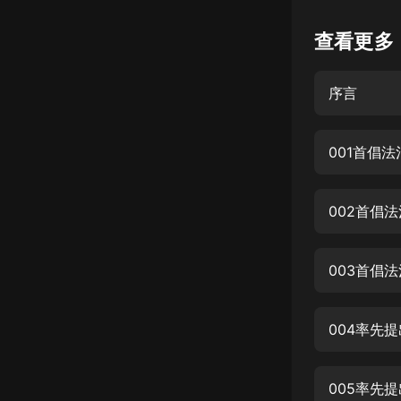
懸疑
查看更多
科幻
序言
好書精講
外語
001首倡法
耽美
認知思維
002首倡
人文
音樂
003首倡
粵語
004率先提
頭條
娛樂
005率先