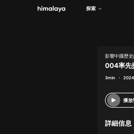
探索
全部
小說
個人成長
影響中國歷史
性
相聲評書
004率先
兒童
3min
2024
歷史
情感治愈
播放
健康養生
商業財經
詳細信息
廣播劇