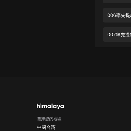
經典名著
人物傳記
006率先
電影
生活
007率先提
英語
日語
課程
少兒教育
二次元
教育培訓
IT科技
選擇您的地區
汽車
中國台湾