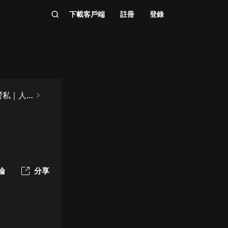
下載客戶端
註冊
登錄
營私｜人
論
分享