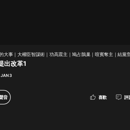
最佳女婿｜都市異能多人有聲劇｜一
種侃侃｜有聲小說
一種侃侃
米小圈上學記:一二三年級 | 暢銷出版
的大事｜大權臣智謀術｜功高震主｜鳩占鵲巢｜喧賓奪主｜結黨
物
提出改革1
米小圈
 JAN 3
破壞者聯盟篇1-4季·猴子警長科學探
案記|寶寶巴士
寶寶巴士
聲音
喜歡
評
大奉打更人丨頭陀淵領銜多人有聲
劇|暢聽全集|王鶴棣、田曦薇主演影
視劇原著|賣報小郎君
頭陀淵講故事
總有這樣的歌只想一個人聽