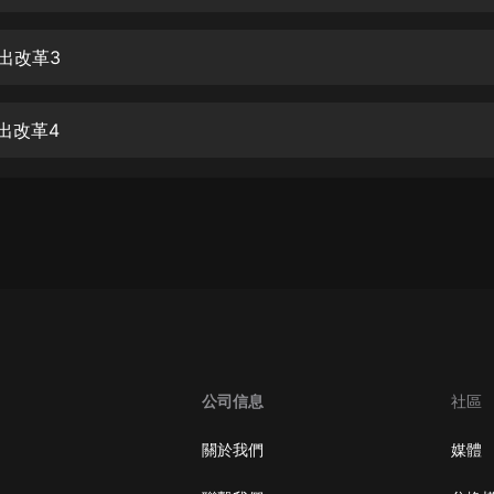
生命科學篇1-2·猴子警長科學探案記|
寶寶巴士科普
寶寶巴士
提出改革3
【新民間劇場】我的老千江湖｜ 有聲
的紫襟｜ 魔幻千手
出改革4
有聲的紫襟
《夜色鋼琴曲》
夜色鋼琴曲趙海洋
太荒吞天訣丨熱血玄幻丨紫襟領銜有
聲劇
有聲的紫襟
嫡女貴嫁 | 一刀蘇蘇團隊制作 | 古言
宮鬥重生爽文 多人有聲劇
公司信息
社區
一刀蘇蘇
中國大案紀實 | 每日一驚案！真實案
關於我們
媒體
件恐怖刑偵尚文
大舌頭尚文