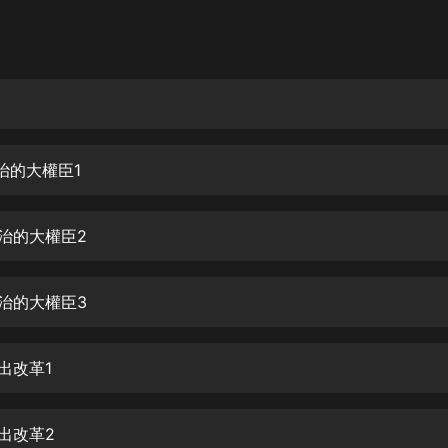
灰姑娘音樂
郭德綱於謙相聲全集
德雲社郭德綱相聲VIP
安全警長啦咘啦哆·假期篇|新篇章加
更|寶寶巴士故事
治的大權臣1
寶寶巴士
凡人修仙傳|楊洋主演影視原著|薑廣
濤配音多播版本
法治的大權臣2
光合積木
法治的大權臣3
摸金天師【第一季】（紫襟演播）
有聲的紫襟
出改革1
無敵六皇子|爆笑穿越|無敵流皇子|安
燃領銜有聲小說
安燃
提出改革2