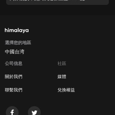
選擇您的地區
中國台湾
公司信息
社區
關於我們
媒體
聯繫我們
兌換權益