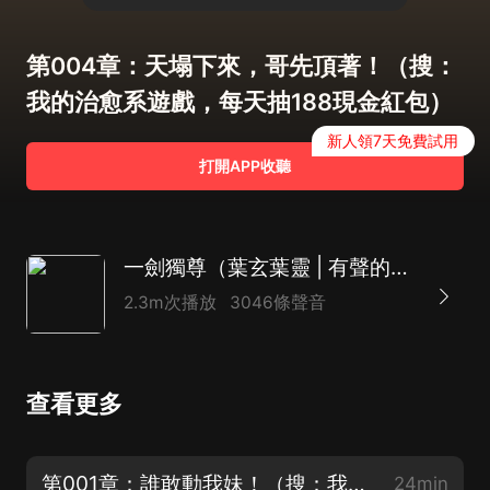
第004章：天塌下來，哥先頂著！（搜：
我的治愈系遊戲，每天抽188現金紅包）
新人領7天免費試用
打開APP收聽
一劍獨尊（葉玄葉靈 | 有聲的紫襟 | 男女雙播）|北劍江湖
2.3m次播放
3046條聲音
查看更多
第001章：誰敢動我妹！（搜：我的治愈系遊戲，每天抽188現金紅包）
24min