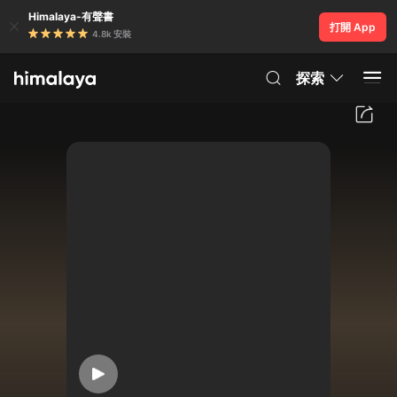
Himalaya-有聲書
打開 App
4.8k 安裝
探索