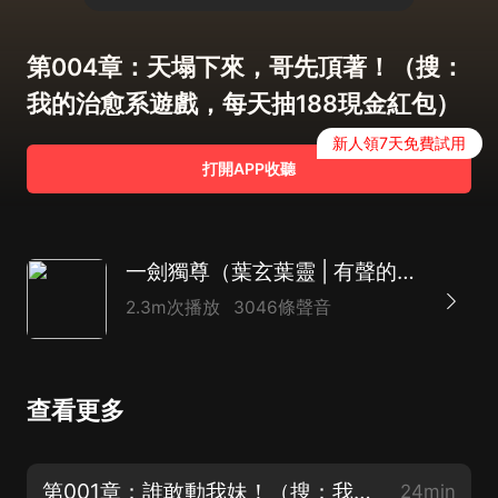
第004章：天塌下來，哥先頂著！（搜：
我的治愈系遊戲，每天抽188現金紅包）
新人領7天免費試用
打開APP收聽
一劍獨尊（葉玄葉靈 | 有聲的紫襟 | 男女雙播）|北劍江湖
2.3m次播放
3046條聲音
查看更多
第001章：誰敢動我妹！（搜：我的治愈系遊戲，每天抽188現金紅包）
24min