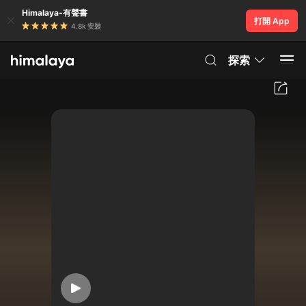
Himalaya-有聲書
打開 App
4.8k 安裝
探索