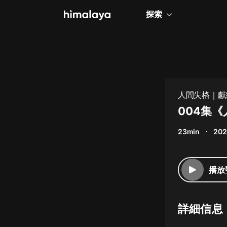
探索
全部
小說
個人成長
人間失格｜獻
相聲評書
004集
兒童
23min
202
歷史
情感治愈
播放
健康養生
商業財經
詳細信息
廣播劇