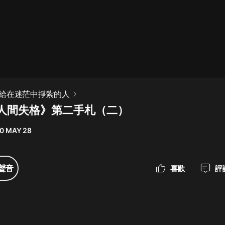
最佳女婿｜都市異能多人有聲劇｜一
種侃侃｜有聲小說
一種侃侃
米小圈上學記:一二三年級 | 暢銷出版
給在迷茫中掙紮的人
物
《人間失格》第二手札（二）
米小圈
0 MAY 28
破壞者聯盟篇1-4季·猴子警長科學探
案記|寶寶巴士
寶寶巴士
聲音
喜歡
評
大奉打更人丨頭陀淵領銜多人有聲
劇|暢聽全集|王鶴棣、田曦薇主演影
視劇原著|賣報小郎君
頭陀淵講故事
總有這樣的歌只想一個人聽