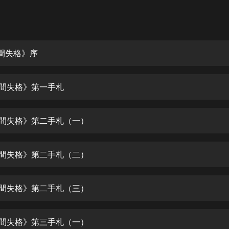
灰姑娘音樂
郭德綱於謙相聲全集
德雲社郭德綱相聲VIP
人間失格》序
安全警長啦咘啦哆·假期篇|新篇章加
更|寶寶巴士故事
人間失格》第一手札
寶寶巴士
凡人修仙傳|楊洋主演影視原著|薑廣
濤配音多播版本
人間失格》第二手札（一）
光合積木
人間失格》第二手札（二）
摸金天師【第一季】（紫襟演播）
有聲的紫襟
人間失格》第二手札（三）
無敵六皇子|爆笑穿越|無敵流皇子|安
燃領銜有聲小說
安燃
人間失格》第三手札（一）