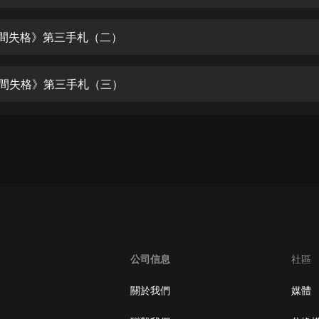
生命科學篇1-2·猴子警長科學探案記|
寶寶巴士科普
寶寶巴士
人間失格》第三手札（二）
【新民間劇場】我的老千江湖｜ 有聲
的紫襟｜ 魔幻千手
人間失格》第三手札（三）
有聲的紫襟
《夜色鋼琴曲》
夜色鋼琴曲趙海洋
太荒吞天訣丨熱血玄幻丨紫襟領銜有
聲劇
有聲的紫襟
嫡女貴嫁 | 一刀蘇蘇團隊制作 | 古言
宮鬥重生爽文 多人有聲劇
公司信息
社區
一刀蘇蘇
中國大案紀實 | 每日一驚案！真實案
關於我們
媒體
件恐怖刑偵尚文
大舌頭尚文