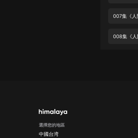
經典名著
人物傳記
007集《
電影
生活
008集《
英語
日語
課程
少兒教育
二次元
教育培訓
IT科技
選擇您的地區
汽車
中國台湾