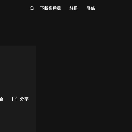
下載客戶端
註冊
登錄
論
分享