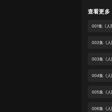
懸疑
查看更多
科幻
001集《
好書精講
外語
002集《
耽美
認知思維
003集《
人文
音樂
004集《
粵語
005集《
頭條
娛樂
006集《