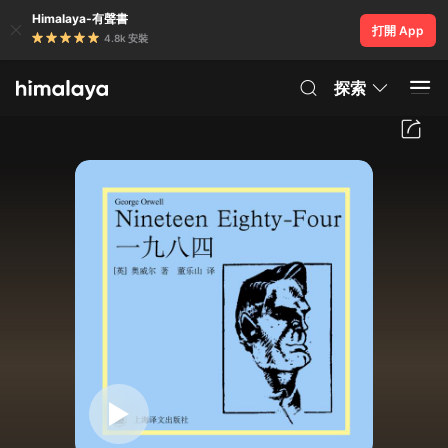
Himalaya-有聲書
打開 App
4.8k 安裝
探索