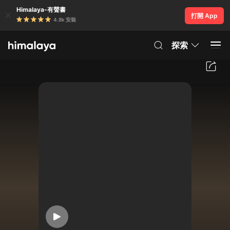
Himalaya-有聲書
打開 App
4.8k 安裝
探索