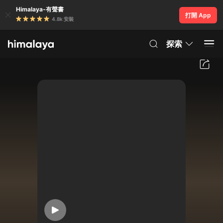
Himalaya-有聲書
打開 App
4.8k 安裝
探索