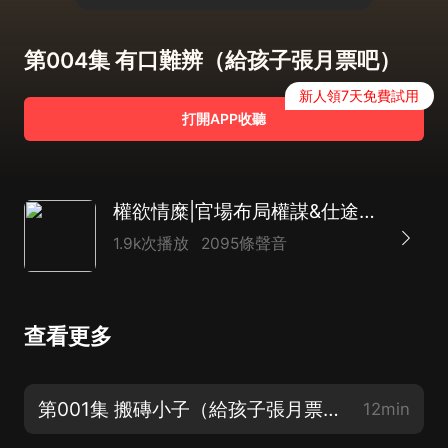
第004集 有口難辨（給孩子張月票吧）
新人領7天免費試用
打開APP收聽
權欲情糜|官場布局權謀&仕途風流|官場力作
1.9k次播放
2095條聲音
查看更多
第001集 搬磚小子（給孩子張月票吧）
12min