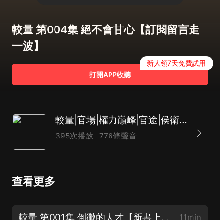
較量 第004集 絕不會甘心【訂閱留言走
一波】
新人領7天免費試用
打開APP收聽
較量|官場|權力巔峰|官途|侯衛東|都市迷情|上位
395次播放
776條聲音
查看更多
較量 第001集 倒黴的人才【新書上線求訂閱關注】
11min