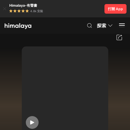
Himalaya-有聲書
打開 App
4.8k 安裝
探索