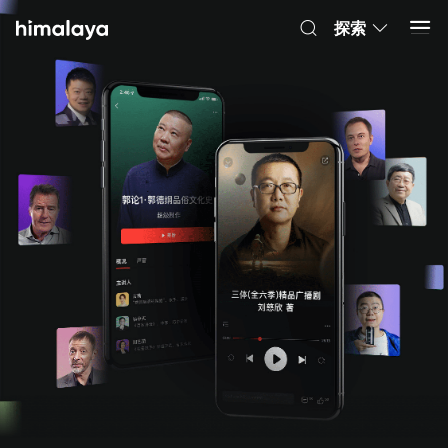
Himalaya-有聲書
打開 App
4.8k 安裝
探索