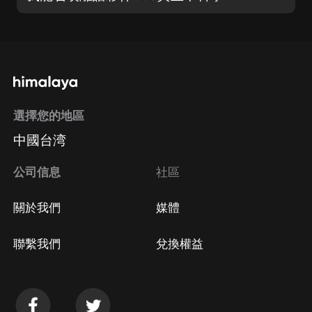
選擇您的地區
中國台湾
公司信息
社區
關於我們
媒體
聯繫我們
兌換權益