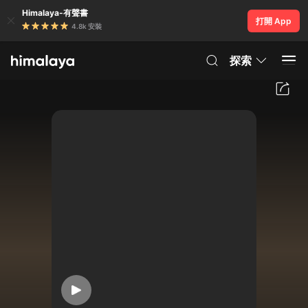
Himalaya-有聲書
打開 App
4.8k 安裝
探索