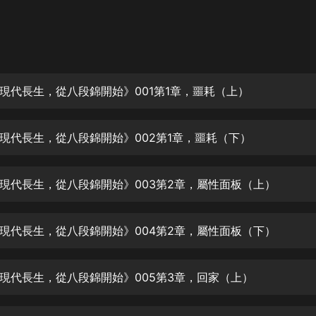
灰姑娘音樂
郭德綱於謙相聲全集
德雲社郭德綱相聲VIP
現代長生，從八段錦開始》001第1章，噩耗（上）
安全警長啦咘啦哆·假期篇|新篇章加
更|寶寶巴士故事
寶寶巴士
現代長生，從八段錦開始》002第1章，噩耗（下）
凡人修仙傳|楊洋主演影視原著|薑廣
濤配音多播版本
光合積木
現代長生，從八段錦開始》003第2章，屬性面板（上）
摸金天師【第一季】（紫襟演播）
有聲的紫襟
現代長生，從八段錦開始》004第2章，屬性面板（下）
無敵六皇子|爆笑穿越|無敵流皇子|安
現代長生，從八段錦開始》005第3章，回家（上）
燃領銜有聲小說
安燃