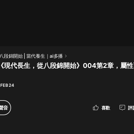
最佳女婿｜都市異能多人有聲劇｜一
種侃侃｜有聲小說
一種侃侃
米小圈上學記:一二三年級 | 暢銷出版
段錦開始 | 當代養生｜ai多播
物
《現代長生，從八段錦開始》004第2章，屬
米小圈
破壞者聯盟篇1-4季·猴子警長科學探
案記|寶寶巴士
 FEB 24
寶寶巴士
大奉打更人丨頭陀淵領銜多人有聲
聲音
喜歡
評
劇|暢聽全集|王鶴棣、田曦薇主演影
視劇原著|賣報小郎君
頭陀淵講故事
總有這樣的歌只想一個人聽