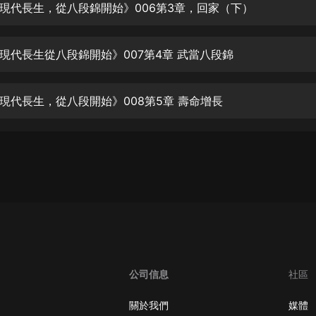
生命科學篇1-2·猴子警長科學探案記|
現代長生，從八段錦開始》006第3章，回家（下）
寶寶巴士科普
寶寶巴士
現代長生從八段錦開始》007第4章 武當八段錦
【新民間劇場】我的老千江湖｜ 有聲
的紫襟｜ 魔幻千手
有聲的紫襟
現代長生，從八段開始》008第5章 壽命增長
《夜色鋼琴曲》
夜色鋼琴曲趙海洋
太荒吞天訣丨熱血玄幻丨紫襟領銜有
聲劇
有聲的紫襟
嫡女貴嫁 | 一刀蘇蘇團隊制作 | 古言
宮鬥重生爽文 多人有聲劇
一刀蘇蘇
公司信息
社區
中國大案紀實 | 每日一驚案！真實案
件恐怖刑偵尚文
關於我們
媒體
大舌頭尚文