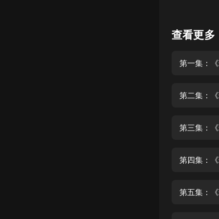
懸疑
查看更多
科幻
好書精講
第一集：《
外語
耽美
第二集：《
認知思維
人文
第三集：《
音樂
第四集：《
粵語
頭條
第五集：《
娛樂