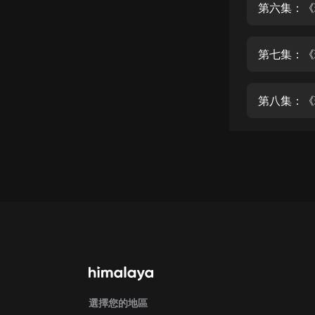
經典名著
第六集：《
人物傳記
第七集：《
電影
生活
第八集：《
英語
日語
課程
少兒教育
二次元
教育培訓
IT科技
汽車
選擇您的地區