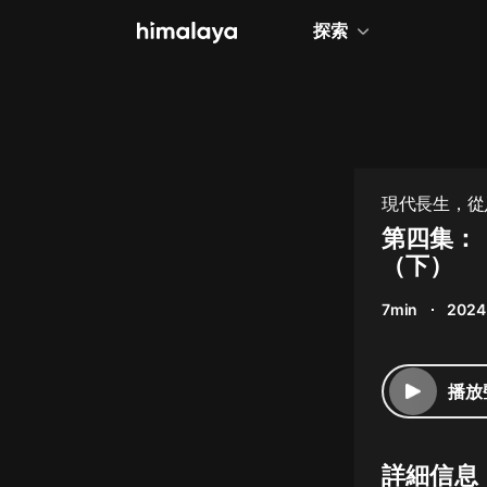
探索
全部
小說
個人成長
現代長生，從八
相聲評書
第四集：
（下）
兒童
7min
2024
歷史
情感治愈
播放
健康養生
商業財經
詳細信息
廣播劇