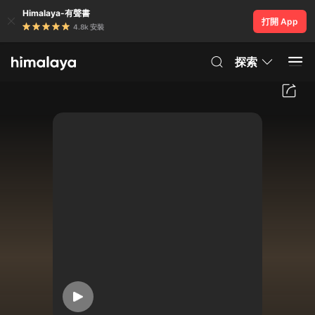
Himalaya-有聲書
打開 App
4.8k 安裝
探索